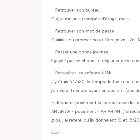
– Retrouver son bureau.
Oui, je me suis trompée d’étage, mais…
– Retrouver son mot de passe
Ouiiiiiiiiiii du premier coup. Bon ça va… 2e !
– Passer une bonne journée
Egayée par un chouette déjeuner avec une c
– Récupérer les enfants à 18h
J’y étais à 17h30, le temps de faire une cou
j’arriverai 1 minute avant en courant (dès 
– débriefer posément la journée avec les e
AH AH AH « posément » AH AH AH : j’ai réu
gros, j’ai retenu qu’ils donnaient 19 et 18/20
OUF