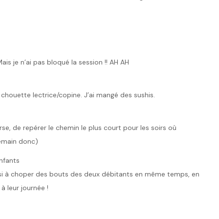
 Mais je n’ai pas bloqué la session !! AH AH
houette lectrice/copine. J’ai mangé des sushis.
rse, de repérer le chemin le plus court pour les soirs où
demain donc)
nfants
ssi à choper des bouts des deux débitants en même temps, en
 à leur journée !