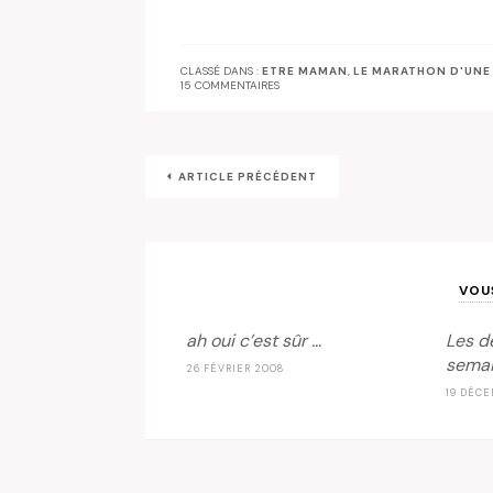
CLASSÉ DANS :
ETRE MAMAN
,
LE MARATHON D'UN
15 COMMENTAIRES
ARTICLE PRÉCÉDENT
VOU
ah oui c’est sûr …
Les d
semai
26 FÉVRIER 2008
19 DÉCE