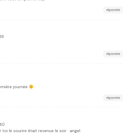
répondre
:39
répondre
remière journée
répondre
:40
ur toi le sourire était revenue le soir :angel: