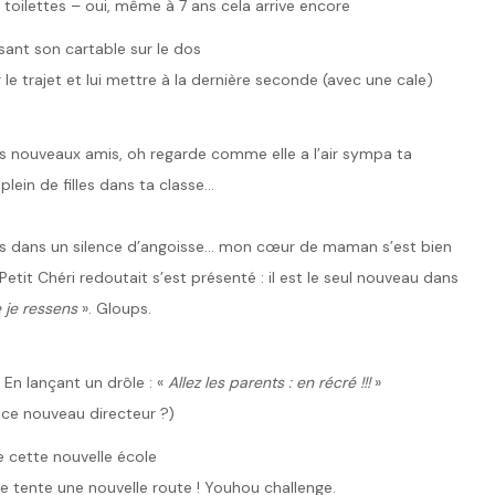
 toilettes – oui, même à 7 ans cela arrive encore
sant son cartable sur le dos
r le trajet et lui mettre à la dernière seconde (avec une cale)
s nouveaux amis, oh regarde comme elle a l’air sympa ta
plein de filles dans ta classe…
Murés dans un silence d’angoisse… mon cœur de maman s’est bien
tit Chéri redoutait s’est présenté : il est le seul nouveau dans
 je ressens
». Gloups.
 En lançant un drôle : «
Allez les parents : en récré !!!
»
 ce nouveau directeur ?)
e cette nouvelle école
, je tente une nouvelle route ! Youhou challenge.