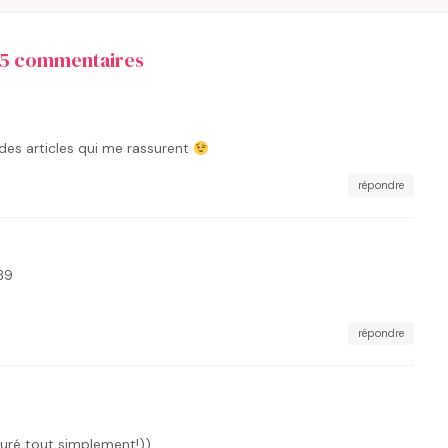
15 commentaires
 des articles qui me rassurent
répondre
:39
répondre
suré tout simplement!))