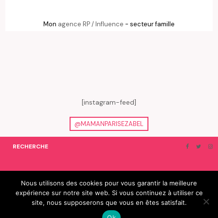
Mon
agence RP / Influence
- secteur famille
[instagram-feed]
@MAMANPARISEZABEL
RECHERCHE
ON EN PARLE…
BLOGROLL
Nous utilisons des cookies pour vous garantir la meilleure
expérience sur notre site web. Si vous continuez à utiliser ce
© 2019 e-Zabel - tous droits réservés. fabriqué avec amour par
site, nous supposerons que vous en êtes satisfait.
camille villard | cdltbisou
Ok