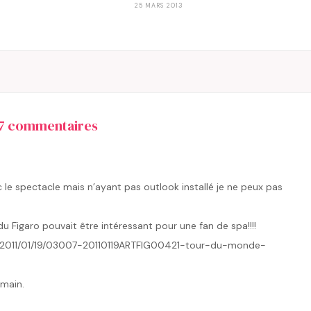
25 MARS 2013
7 commentaires
le spectacle mais n’ayant pas outlook installé je ne peux pas
 du Figaro pouvait être intéressant pour une fan de spa!!!!
es/2011/01/19/03007-20110119ARTFIG00421-tour-du-monde-
emain.