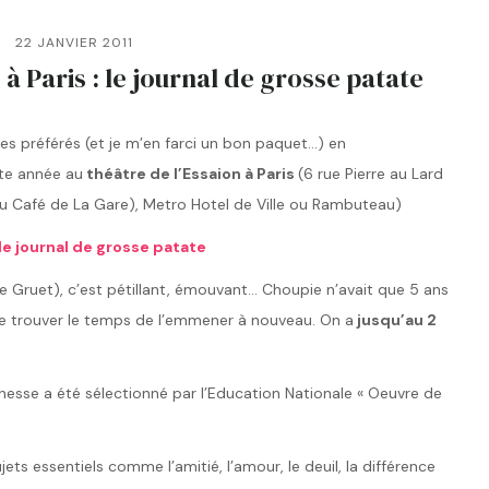
22 JANVIER 2011
à Paris : le journal de grosse patate
les préférés (et je m’en farci un bon paquet…) en
te année au
théâtre de l’Essaion à Paris
(6 rue Pierre au Lard
du Café de La Gare), Metro Hotel de Ville ou Rambuteau)
le journal de grosse patate
re Gruet), c’est pétillant, émouvant… Choupie n’avait que 5 ans
re trouver le temps de l’emmener à nouveau. On a
jusqu’au 2
unesse a été sélectionné par l’Education Nationale « Oeuvre de
ts essentiels comme l’amitié, l’amour, le deuil, la différence