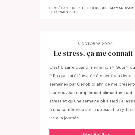
CLASSÉ DANS :
GEEK ET BLOGUEUSE
,
MAMAN S'AM
28 COMMENTAIRES
6 OCTOBRE 2009
Le stress, ça me connait 
C’est bizarre quand même non ? Quoi ? qu
? Ba que j’ai été invitée à diner il y a deux
semaines par Oenobiol afin de me présent
leur nouveau complément alimentaire anti
stress et qu’une semaine plus tard j’ai assi
à une conférence sur le stress et le rythm
vie à la journée…
LIRE LA SUITE