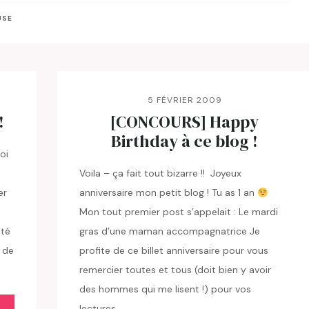
USE
5 FÉVRIER 2009
!
[CONCOURS] Happy
Birthday à ce blog !
oi
Voila – ça fait tout bizarre !! Joyeux
er
anniversaire mon petit blog ! Tu as 1 an
Mon tout premier post s’appelait : Le mardi
sté
gras d’une maman accompagnatrice Je
e de
profite de ce billet anniversaire pour vous
remercier toutes et tous (doit bien y avoir
des hommes qui me lisent !) pour vos
lectures…