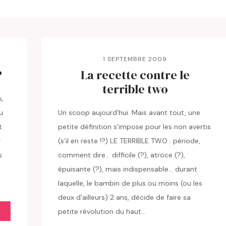
1 SEPTEMBRE 2009
?
La recette contre le
terrible two
s,
u
Un scoop aujourd’hui. Mais avant tout, une
t
petite définition s’impose pour les non avertis
r
(s’il en reste !?) LE TERRIBLE TWO : période,
s
comment dire… difficile (?), atroce (?),
épuisante (?), mais indispensable… durant
laquelle, le bambin de plus ou moins (ou les
deux d’ailleurs) 2 ans, décide de faire sa
petite révolution du haut…