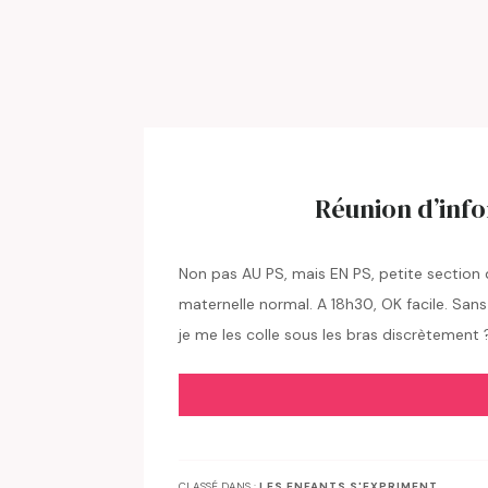
Réunion d’info
Non pas AU PS, mais EN PS, petite section de
maternelle normal. A 18h30, OK facile. Sans
je me les colle sous les bras discrètemen
CLASSÉ DANS :
LES ENFANTS S'EXPRIMENT