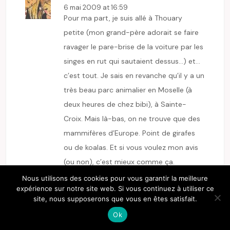
6 mai 2009 at 16:59
Pour ma part, je suis allé à Thouary
petite (mon grand-père adorait se faire
ravager le pare-brise de la voiture par les
singes en rut qui sautaient dessus…) et…
c’est tout. Je sais en revanche qu’il y a un
très beau parc animalier en Moselle (à
deux heures de chez bibi), à Sainte-
Croix. Mais là-bas, on ne trouve que des
mammifères d’Europe. Point de girafes
ou de koalas. Et si vous voulez mon avis
(ou non), c’est mieux comme ça.
Nous utilisons des cookies pour vous garantir la meilleure
répondre
expérience sur notre site web. Si vous continuez à utiliser ce
site, nous supposerons que vous en êtes satisfait.
Ok
E-ZABEL
7 mai 2009 at 22:16