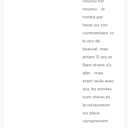
coucou fun
nounou… Je
tombe par
hasar sur ton
commentaire..concerna
le zoo de
beauval.. mes
enfant 12 ans et
9ans rêvent d’y
aller…. mais
étant seule avec
eux, les entrées
sont chères et
la restauration
sur place
certainement