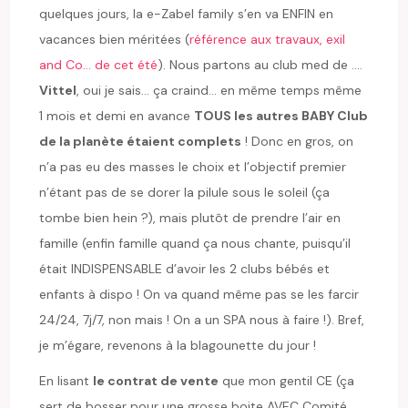
quelques jours, la e-Zabel family s’en va ENFIN en
vacances bien méritées (
référence aux travaux, exil
and Co… de cet été
). Nous partons au club med de ….
Vittel
, oui je sais… ça craind… en même temps même
1 mois et demi en avance
TOUS les autres BABY Club
de la planète étaient complets
! Donc en gros, on
n’a pas eu des masses le choix et l’objectif premier
n’étant pas de se dorer la pilule sous le soleil (ça
tombe bien hein ?), mais plutôt de prendre l’air en
famille (enfin famille quand ça nous chante, puisqu’il
était INDISPENSABLE d’avoir les 2 clubs bébés et
enfants à dispo ! On va quand même pas se les farcir
24/24, 7j/7, non mais ! On a un SPA nous à faire !). Bref,
je m’égare, revenons à la blagounette du jour !
En lisant
le contrat de vente
que mon gentil CE (ça
sert de bosser pour une grosse boite AVEC Comité