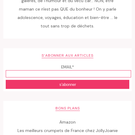
galères, de l'humour et du vécu car... NON, être
maman ce n'est pas QUE du bonheur ! On y parle
adolescence, voyages, éducation et bien-être ... le
tout sans trop de déchets.
S’ABONNER AUX ARTICLES
EMAIL*
BONS PLANS
Amazon
Les meilleurs crumpets de France chez JollyJoanie