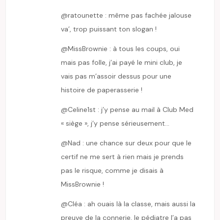
@ratounette : même pas fachée jalouse
va’, trop puissant ton slogan !
@MissBrownie : à tous les coups, oui
mais pas folle, j’ai payé le mini club, je
vais pas m’assoir dessus pour une
histoire de paperasserie !
@Celine1st : j’y pense au mail à Club Med
« siège », j’y pense sérieusement…
@Nad : une chance sur deux pour que le
certif ne me sert à rien mais je prends
pas le risque, comme je disais à
MissBrownie !
@Cléa : ah ouais là la classe, mais aussi la
preuve de la connerie, le pédiatre l’a pas