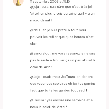
11 septembre 2008 at 15:15
@juju : oula, suis sûre que c’est très joli
Vittel, en plus je suis certaine qu’il y a un
micro climat !
@NsD : ah je suis prête à tout pour
pouvoir les refiler quelques heures c’est
clair !
@sandralou : me voila rassurez je ne suis
pas la seule à trouver ça un peu abusif le
délai de 48h !
@Jojo : ouais mais JetTours, en dehors
des vacances scolaires eh ba tes gamins
faut que tu te les gardes tout seul !
@Cécilia : yes encore une semaine et à
nous le soleil de Vittel !