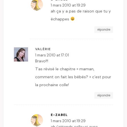
1 mars 2010 at 19:29
ah ça y a pas de raison que tu y
échappes
répondre
VALÉRIE
1 mars 2010 at 17:01
Bravo!!!
T’as révisé le chapitre « maman,
comment on fait les bébés? » c’est pour
la prochaine colle!
répondre
E-ZABEL
1 mars 2010 at 19:29
ah j’attends celle-ci avec