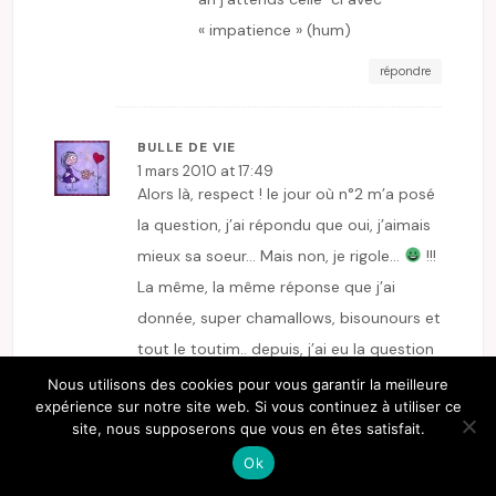
« impatience » (hum)
répondre
BULLE DE VIE
1 mars 2010 at 17:49
Alors là, respect ! le jour où n°2 m’a posé
la question, j’ai répondu que oui, j’aimais
mieux sa soeur… Mais non, je rigole…
!!!
La même, la même réponse que j’ai
donnée, super chamallows, bisounours et
tout le toutim.. depuis, j’ai eu la question
sur comment on fait les bébés… j’crois
Nous utilisons des cookies pour vous garantir la meilleure
expérience sur notre site web. Si vous continuez à utiliser ce
que j’ai foiré la réponse !
site, nous supposerons que vous en êtes satisfait.
répondre
Ok