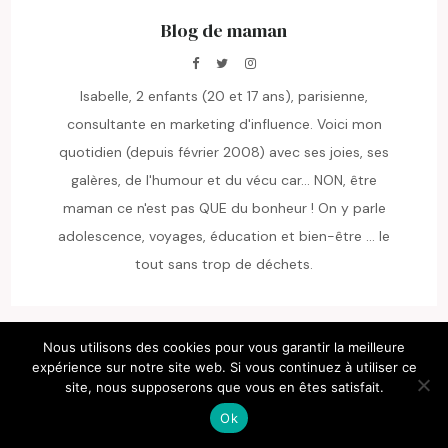
Blog de maman
Isabelle, 2 enfants (20 et 17 ans), parisienne,
consultante en marketing d'influence. Voici mon
quotidien (depuis février 2008) avec ses joies, ses
galères, de l'humour et du vécu car... NON, être
maman ce n'est pas QUE du bonheur ! On y parle
adolescence, voyages, éducation et bien-être ... le
tout sans trop de déchets.
Nous utilisons des cookies pour vous garantir la meilleure
S’ABONNER AUX ARTICLES
expérience sur notre site web. Si vous continuez à utiliser ce
site, nous supposerons que vous en êtes satisfait.
EMAIL*
Ok