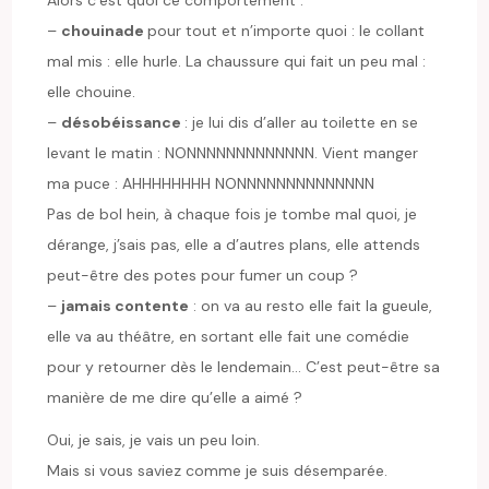
–
chouinade
pour tout et n’importe quoi : le collant
mal mis : elle hurle. La chaussure qui fait un peu mal :
elle chouine.
–
désobéissance
: je lui dis d’aller au toilette en se
levant le matin : NONNNNNNNNNNNNN. Vient manger
ma puce : AHHHHHHHH NONNNNNNNNNNNNNN
Pas de bol hein, à chaque fois je tombe mal quoi, je
dérange, j’sais pas, elle a d’autres plans, elle attends
peut-être des potes pour fumer un coup ?
–
jamais contente
: on va au resto elle fait la gueule,
elle va au théâtre, en sortant elle fait une comédie
pour y retourner dès le lendemain… C’est peut-être sa
manière de me dire qu’elle a aimé ?
Oui, je sais, je vais un peu loin.
Mais si vous saviez comme je suis désemparée.