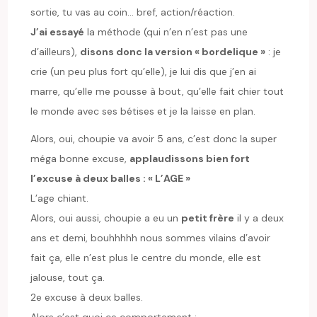
sortie, tu vas au coin… bref, action/réaction.
J’ai essayé
la méthode (qui n’en n’est pas une
d’ailleurs),
disons donc la version « bordelique »
: je
crie (un peu plus fort qu’elle), je lui dis que j’en ai
marre, qu’elle me pousse à bout, qu’elle fait chier tout
le monde avec ses bétises et je la laisse en plan.
Alors, oui, choupie va avoir 5 ans, c’est donc la super
méga bonne excuse,
applaudissons bien fort
l’excuse à deux balles : « L’AGE »
L’age chiant.
Alors, oui aussi, choupie a eu un
petit frère
il y a deux
ans et demi, bouhhhhh nous sommes vilains d’avoir
fait ça, elle n’est plus le centre du monde, elle est
jalouse, tout ça.
2e excuse à deux balles.
Alors c’est quoi ce comportement :