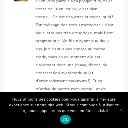
Tu en veux parfois à ta progéniture, tu as
honte de lui en vouloir, c’est bien
normal… On est des êtres humains, quoi !
Ton mélange des trois « méthodes » n’est
peut-être pas très orthodoxe, mais il est
pragmatique. Ma fille n’ayant que deux
ans, je n’en suis pas encore au même
stade, mais en ce moment elle est
clairement dans une phase, disons, de
contestation systématique (et
d’emmerdement maximum !). Et ça
m’arrive de perdre mon calme… et de
sortir de la pièce pour éviter de lui hurler
Nous utilisons des cookies pour vous garantir la meilleure
dessus. Et d’aller plutôt hurler à son père
expérience sur notre site web. Si vous continuez à utiliser ce
site, nous supposerons que vous en êtes satisfait.
« Bon, tu ne pourrais pas prendre un peu
Ok
le relais, merde ? » :angry: