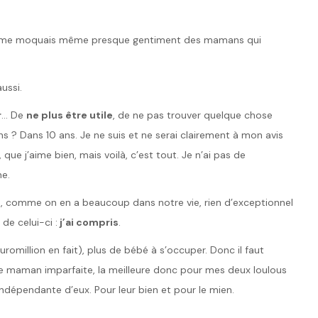
e, je me moquais même presque gentiment des mamans qui
ussi.
r
… De
ne plus être utile
, de ne pas trouver quelque chose
ns ? Dans 10 ans. Je ne suis et ne serai clairement à mon avis
, que j’aime bien, mais voilà, c’est tout. Je n’ai pas de
ne.
t
, comme on en a beaucoup dans notre vie, rien d’exceptionnel
 de celui-ci :
j’ai compris
.
uromillion en fait), plus de bébé à s’occuper. Donc il faut
ne maman imparfaite, la meilleure donc pour mes deux loulous
ndépendante d’eux. Pour leur bien et pour le mien.