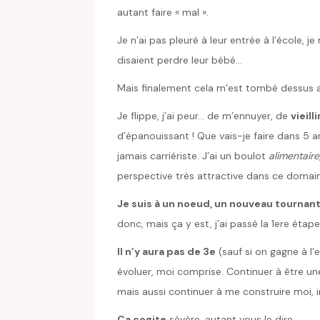
autant faire « mal ».
Je n’ai pas pleuré à leur entrée à l’écol
disaient perdre leur bébé…
Mais finalement cela m’est tombé dessus a
Je flippe, j’ai peur… de m’ennuyer, de
vieilli
d’épanouissant ! Que vais-je faire dans 5 a
jamais carriériste. J’ai un boulot
alimentaire
perspective très attractive dans ce domai
Je suis à un noeud, un nouveau tournan
donc, mais ça y est, j’ai passé la 1ere étape
Il n’y aura pas de 3e
(sauf si on gagne à l’e
évoluer, moi comprise. Continuer à être u
mais aussi continuer à me construire moi, i
Ça cogite
sévère, autant vous le dire.