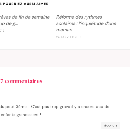
S POURRIEZ AUSSI AIMER
rèves de fin de semaine
Réforme des rythmes
up de g…
scolaires : l’inquiétude d’une
maman
012
24 JANVIER 2013
77 commentaires
u petit 3ème…..C’est pas trop grave il y a encore bcp de
enfants grandissent !
répondre