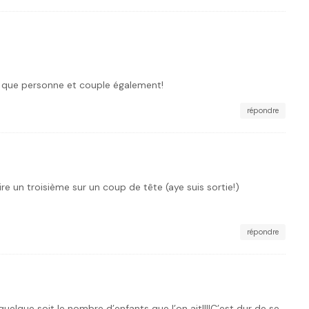
ant que personne et couple également!
répondre
re un troisième sur un coup de tête (aye suis sortie!)
répondre
quelque soit le nombre d’enfants que l’on ait!!!!C’est dur de se