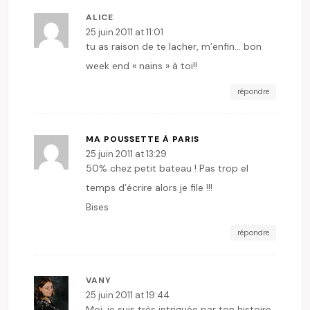
ALICE
25 juin 2011 at 11:01
tu as raison de te lacher, m’enfin… bon
week end « nains » à toi!!
répondre
MA POUSSETTE À PARIS
25 juin 2011 at 13:29
50% chez petit bateau ! Pas trop el
temps d’écrire alors je file !!!
Bises
répondre
VANY
25 juin 2011 at 19:44
Moi, je suis très intriguée par ton histoire