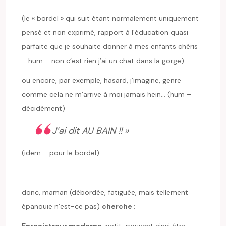
(le « bordel » qui suit étant normalement uniquement
pensé et non exprimé, rapport à l’éducation quasi
parfaite que je souhaite donner à mes enfants chéris
– hum – non c’est rien j’ai un chat dans la gorge)
ou encore, par exemple, hasard, j’imagine, genre
comme cela ne m’arrive à moi jamais hein… (hum –
décidément)
J’ai dit AU BAIN !! »
(idem – pour le bordel)
…
donc, maman (débordée, fatiguée, mais tellement
épanouie n’est-ce pas)
cherche
:
Enregistreur moderne
, petit, pouvant ainsi être