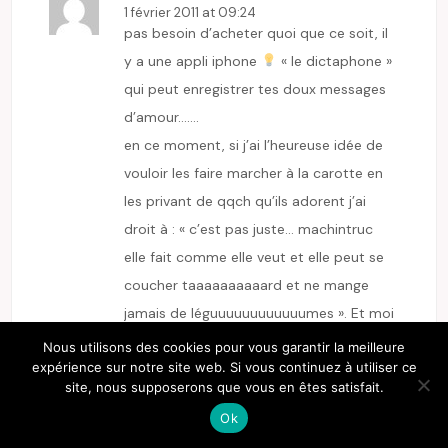
1 février 2011 at 09:24
pas besoin d’acheter quoi que ce soit, il
y a une appli iphone
« le dictaphone »
qui peut enregistrer tes doux messages
d’amour…….
en ce moment, si j’ai l’heureuse idée de
vouloir les faire marcher à la carotte en
les privant de qqch qu’ils adorent j’ai
droit à : « c’est pas juste… machintruc
elle fait comme elle veut et elle peut se
coucher taaaaaaaaaard et ne mange
jamais de léguuuuuuuuuuuumes ». Et moi
les parents de « machintruc », je les
Nous utilisons des cookies pour vous garantir la meilleure
expérience sur notre site web. Si vous continuez à utiliser ce
maudis! :angry:
site, nous supposerons que vous en êtes satisfait.
répondre
Ok