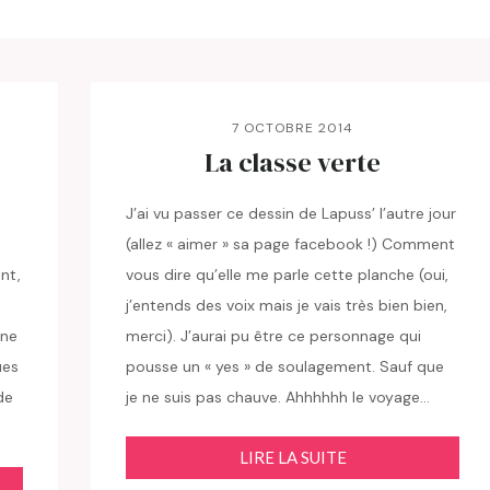
7 OCTOBRE 2014
La classe verte
J’ai vu passer ce dessin de Lapuss’ l’autre jour
(allez « aimer » sa page facebook !) Comment
nt,
vous dire qu’elle me parle cette planche (oui,
j’entends des voix mais je vais très bien bien,
une
merci). J’aurai pu être ce personnage qui
ues
pousse un « yes » de soulagement. Sauf que
de
je ne suis pas chauve. Ahhhhhh le voyage…
LIRE LA SUITE