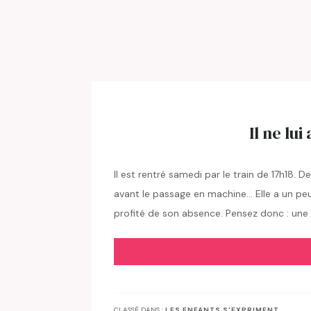
Il ne lu
Il est rentré samedi par le train de 17h18.
avant le passage en machine… Elle a un peu t
profité de son absence. Pensez donc : un
CLASSÉ DANS :
LES ENFANTS S'EXPRIMENT