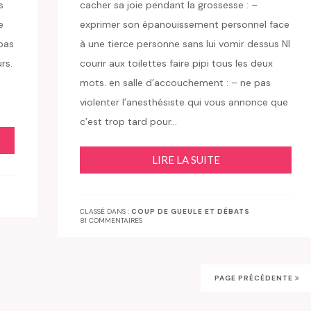
s
cacher sa joie pendant la grossesse : –
e
exprimer son épanouissement personnel face
pas
à une tierce personne sans lui vomir dessus NI
rs.
courir aux toilettes faire pipi tous les deux
n
mots. en salle d’accouchement : – ne pas
violenter l’anesthésiste qui vous annonce que
c’est trop tard pour…
LIRE LA SUITE
CLASSÉ DANS :
COUP DE GUEULE ET DÉBATS
81 COMMENTAIRES
PAGE PRÉCÉDENTE