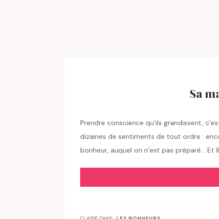
Sa ma
Prendre conscience qu’ils grandissent, c’est
dizaines de sentiments de tout ordre : encor
bonheur, auquel on n’est pas préparé… Et IL
CLASSÉ DANS :
LES BONHEURS