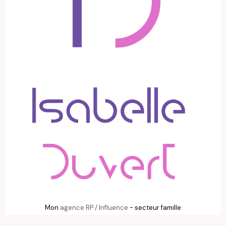
Mon
agence RP / Influence
- secteur famille