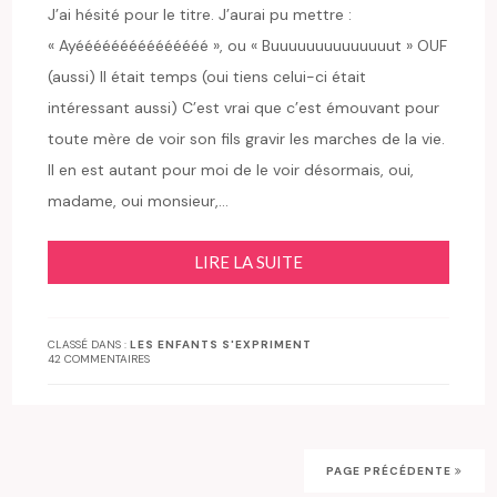
J’ai hésité pour le titre. J’aurai pu mettre :
« Ayééééééééééééééé », ou « Buuuuuuuuuuuuuut » OUF
(aussi) Il était temps (oui tiens celui-ci était
intéressant aussi) C’est vrai que c’est émouvant pour
toute mère de voir son fils gravir les marches de la vie.
Il en est autant pour moi de le voir désormais, oui,
madame, oui monsieur,…
LIRE LA SUITE
CLASSÉ DANS :
LES ENFANTS S'EXPRIMENT
42 COMMENTAIRES
PAGE PRÉCÉDENTE