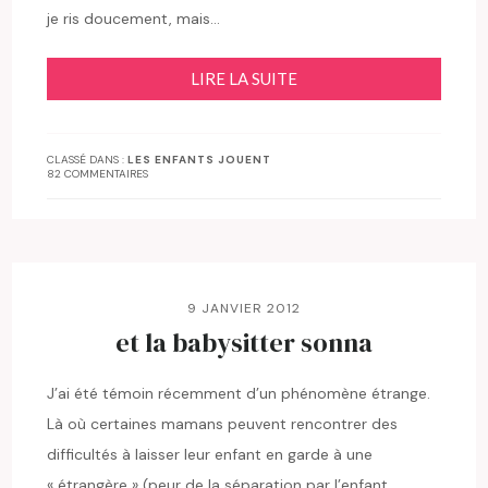
je ris doucement, mais…
LIRE LA SUITE
CLASSÉ DANS :
LES ENFANTS JOUENT
82 COMMENTAIRES
9 JANVIER 2012
et la babysitter sonna
J’ai été témoin récemment d’un phénomène étrange.
Là où certaines mamans peuvent rencontrer des
difficultés à laisser leur enfant en garde à une
« étrangère » (peur de la séparation par l’enfant,