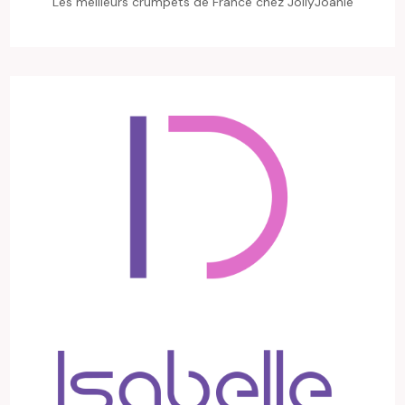
Les meilleurs crumpets de France chez JollyJoanie