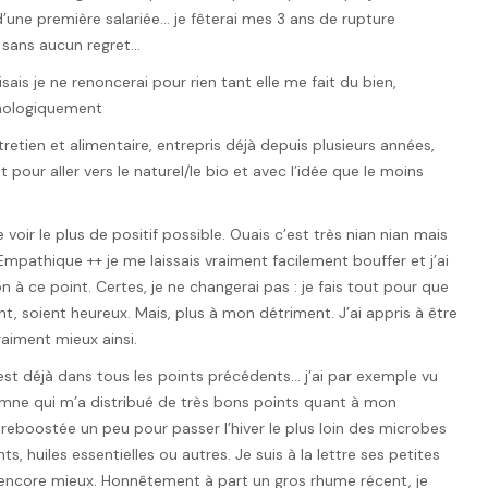
une première salariée… je fêterai mes 3 ans de rupture
 sans aucun regret…
sais je ne renoncerai pour rien tant elle me fait du bien,
hologiquement
tretien et alimentaire, entrepris déjà depuis plusieurs années,
 pour aller vers le naturel/le bio et avec l’idée que le moins
de voir le plus de positif possible. Ouais c’est très nian nian mais
 Empathique ++ je me laissais vraiment facilement bouffer et j’ai
on à ce point. Certes, je ne changerai pas : je fais tout pour que
, soient heureux. Mais, plus à mon détriment. J’ai appris à être
raiment mieux ainsi.
est déjà dans tous les points précédents… j’ai par exemple vu
mne qui m’a distribué de très bons points quant à mon
eboostée un peu pour passer l’hiver le plus loin des microbes
 huiles essentielles ou autres. Je suis à la lettre ses petites
encore mieux. Honnêtement à part un gros rhume récent, je