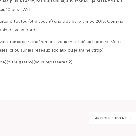
est plus à l’écrit, mais au visuel, aux stories… je reste fidèle à
is 10 ans. TANT.
haiter à toutes (et à tous ?) une très belle année 2018. Comme
 soin de vous bordel.
 vous remercier sincèrement, vous mes fidèles lecteurs. Merci
es ici ou sur les réseaux sociaux où je traîne (trop).
ppe)(ou la gastro)(vous repasserez ?)
ARTICLE SUIVANT