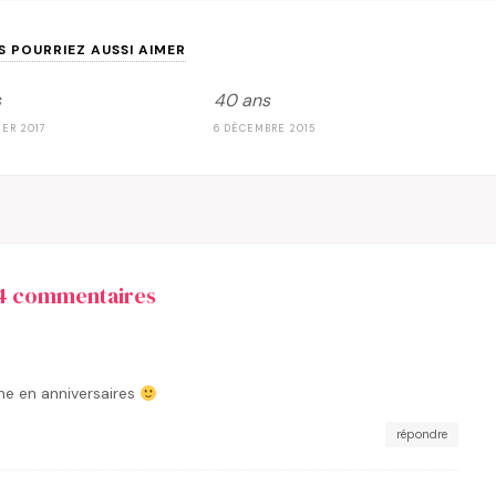
S POURRIEZ AUSSI AIMER
s
40 ans
IER 2017
6 DÉCEMBRE 2015
4 commentaires
he en anniversaires
répondre