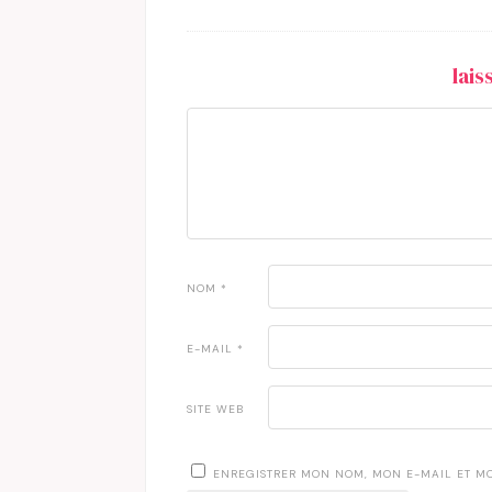
lai
NOM
*
E-MAIL
*
SITE WEB
ENREGISTRER MON NOM, MON E-MAIL ET M