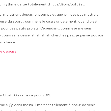
é un rythme de vie totalement dingue/débile/polluée…
qui me titillent depuis longtemps et que je n’ose pas mettre en
prise du sport… comme je le disais si justement, quand c’est
 pour ces petits projets. Cependant, comme je me sens
je cours sans cesse, ah ah ah ah cherchez pas), je pense pouvoir
 me lance :
le osseuse
dy Crush. On verra ça pour 2019.
me si j’y viens moins, il me tient tellement à coeur de venir