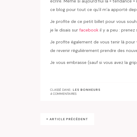
écrire. Même si aujourd’hui la « tendance » n’
ce blog pour tout ce qu’il m’a apporté depu
Je profite de ce petit billet pour vous sou
je le disais sur
facebook
il y a peu : prenez
Je profite également de vous tenir là pour
de revenir régulièrement prendre des nouvell
Je vous embrasse (sauf si vous avez la gri
CLASSÉ DANS :
LES BONHEURS
4 COMMENTAIRES
ARTICLE PRÉCÉDENT