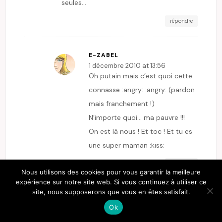
seules…
répondre
E-ZABEL
1 décembre 2010 at 13:56
Oh putain mais c’est quoi cette
connasse :angry: :angry: (pardon
mais franchement !)
N’importe quoi… ma pauvre !!!
On est là nous ! Et toc ! Et tu es
une super maman :kiss:
répondre
Nous utilisons des cookies pour vous garantir la meilleure
expérience sur notre site web. Si vous continuez à utiliser ce
site, nous supposerons que vous en êtes satisfait.
LEONA
Ok
1 décembre 2010 at 15:51
Quelle horrible histoire ! Et elle l’a