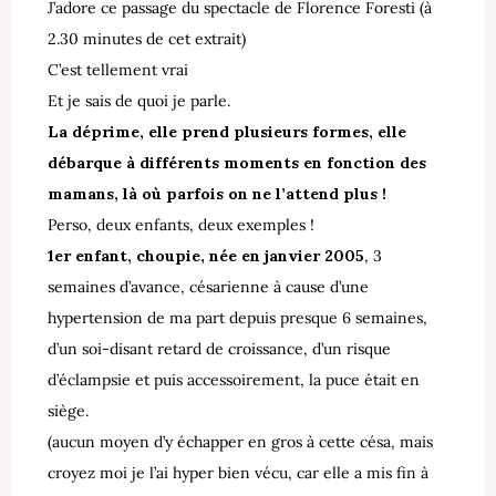
J’adore ce passage du spectacle de Florence Foresti (à
2.30 minutes de cet extrait)
C’est tellement vrai
Et je sais de quoi je parle.
La déprime, elle prend plusieurs formes, elle
débarque à différents moments en fonction des
mamans, là où parfois on ne l’attend plus !
Perso, deux enfants, deux exemples !
1er enfant, choupie, née en janvier 2005
, 3
semaines d’avance, césarienne à cause d’une
hypertension de ma part depuis presque 6 semaines,
d’un soi-disant retard de croissance, d’un risque
d’éclampsie et puis accessoirement, la puce était en
siège.
(aucun moyen d’y échapper en gros à cette césa, mais
croyez moi je l’ai hyper bien vécu, car elle a mis fin à