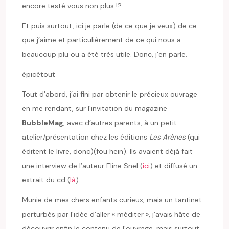
encore testé vous non plus !?
Et puis surtout, ici je parle (de ce que je veux) de ce
que j’aime et particulièrement de ce qui nous a
beaucoup plu ou a été très utile. Donc, j’en parle.
épicétout
Tout d’abord, j’ai fini par obtenir le précieux ouvrage
en me rendant, sur l’invitation du magazine
BubbleMag
, avec d’autres parents, à un petit
atelier/présentation chez les éditions
Les Arènes
(qui
éditent le livre, donc)(fou hein). Ils avaient déjà fait
une interview de l’auteur Eline Snel (
ici
) et diffusé un
extrait du cd (
là
)
Munie de mes chers enfants curieux, mais un tantinet
perturbés par l’idée d’aller « méditer », j’avais hâte de
découvrir enfin le contenu de l’ouvrage, mais surtout