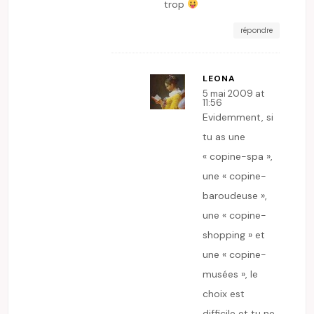
trop
répondre
LEONA
5 mai 2009 at
11:56
Evidemment, si
tu as une
« copine-spa »,
une « copine-
baroudeuse »,
une « copine-
shopping » et
une « copine-
musées », le
choix est
difficile et tu ne