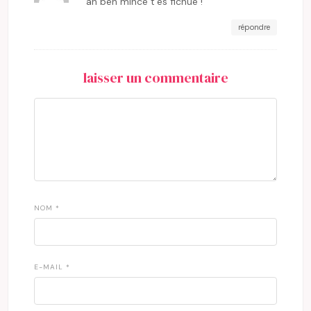
ah ben mince t’es fichue !
répondre
laisser un commentaire
NOM
*
E-MAIL
*