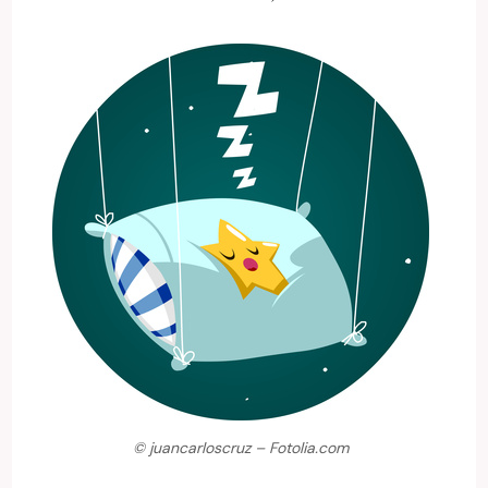
© juancarloscruz – Fotolia.com