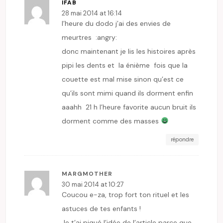
IFAB
28 mai 2014 at 16:14
l’heure du dodo j’ai des envies de
meurtres :angry:
donc maintenant je lis les histoires après
pipi les dents et la énième fois que la
couette est mal mise sinon qu’est ce
qu’ils sont mimi quand ils dorment enfin
aaahh 21 h l’heure favorite aucun bruit ils
dorment comme des masses
répondre
MARGMOTHER
30 mai 2014 at 10:27
Coucou e-za, trop fort ton rituel et les
astuces de tes enfants !
Je t’ai piqué l’idée de l’article parce que