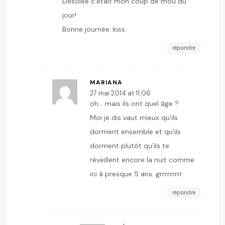
Désolée c’était mon coup de mou du
jour!
Bonne journée :kiss:
répondre
MARIANA
27 mai 2014 at 11:06
oh… mais ils ont quel âge ?
Moi je dis vaut mieux qu’ils
dorment ensemble et qu’ils
dorment plutôt qu’ils te
réveillent encore la nuit comme
ici à presque 5 ans. grrrrrrrrr
répondre