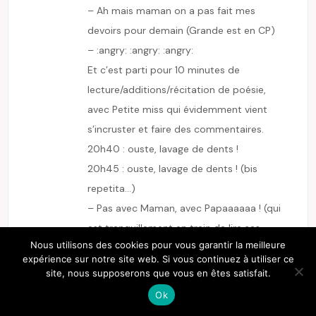
– Ah mais maman on a pas fait mes
devoirs pour demain (Grande est en CP)
– :angry: :angry: :angry:
Et c’est parti pour 10 minutes de
lecture/additions/récitation de poésie,
avec Petite miss qui évidemment vient
s’incruster et faire des commentaires.
20h40 : ouste, lavage de dents !
20h45 : ouste, lavage de dents ! (bis
repetita…)
– Pas avec Maman, avec Papaaaaaa ! (qui
est tranquillement en train de lire ses
Nous utilisons des cookies pour vous garantir la meilleure
mails à cette heure-ci, pour la trentième
expérience sur notre site web. Si vous continuez à utiliser ce
fois de la journée)
site, nous supposerons que vous en êtes satisfait.
Le temps que Papa s’y colle, il est 20h50
Ok
– Bon maintenant chacune choisit un