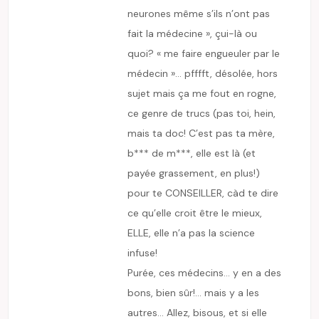
neurones même s’ils n’ont pas
fait la médecine », çui-là ou
quoi? « me faire engueuler par le
médecin »… pfffft, désolée, hors
sujet mais ça me fout en rogne,
ce genre de trucs (pas toi, hein,
mais ta doc! C’est pas ta mère,
b*** de m***, elle est là (et
payée grassement, en plus!)
pour te CONSEILLER, càd te dire
ce qu’elle croit être le mieux,
ELLE, elle n’a pas la science
infuse!
Purée, ces médecins… y en a des
bons, bien sûr!… mais y a les
autres… Allez, bisous, et si elle