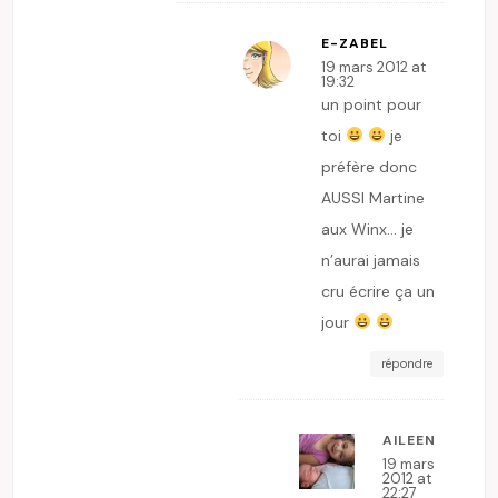
E-ZABEL
19 mars 2012 at
19:32
un point pour
toi
je
préfère donc
AUSSI Martine
aux Winx… je
n’aurai jamais
cru écrire ça un
jour
répondre
AILEEN
19 mars
2012 at
22:27