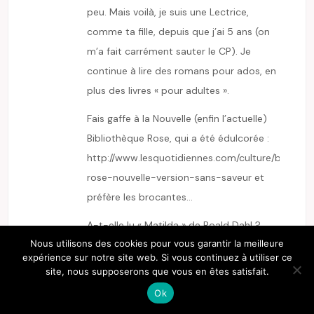
peu. Mais voilà, je suis une Lectrice,
comme ta fille, depuis que j’ai 5 ans (on
m’a fait carrément sauter le CP). Je
continue à lire des romans pour ados, en
plus des livres « pour adultes ».
Fais gaffe à la Nouvelle (enfin l’actuelle)
Bibliothèque Rose, qui a été édulcorée :
http://www.lesquotidiennes.com/culture/bibliot
rose-nouvelle-version-sans-saveur
et
préfère les brocantes…
A-t-elle lu « Matilda » de Roald Dahl ?
Nous utilisons des cookies pour vous garantir la meilleure
Car c’est vraiment son histoire
Sinon,
expérience sur notre site web. Si vous continuez à utiliser ce
je ne peux que te recommander des
site, nous supposerons que vous en êtes satisfait.
livres vieux comme moi, par exemple, la
Ok
série des « Amandine Malabul, sorcière