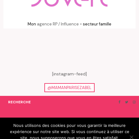
Mon
agence RP / Influence
- secteur famille
[instagram-feed]
@MAMANPARISEZABEL
RECHERCHE
ON EN PARLE…
BLOGROLL
Nous utilisons des cookies pour vous garantir la meilleure
expérience sur notre site web. Si vous continuez à utiliser ce
© 2019 e-Zabel - tous droits réservés. fabriqué avec amour par
site, nous supposerons que vous en êtes satisfait.