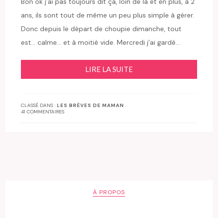
Bon ok j’ai pas toujours dit ça, loin de là et en plus, à 2
ans, ils sont tout de même un peu plus simple à gérer.
Donc depuis le départ de choupie dimanche, tout
est… calme… et à moitié vide. Mercredi j’ai gardé…
LIRE LA SUITE
CLASSÉ DANS :
LES BRÈVES DE MAMAN
41 COMMENTAIRES
À PROPOS