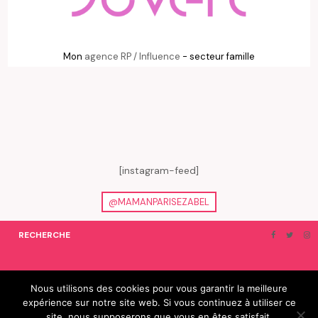
Mon
agence RP / Influence
- secteur famille
[instagram-feed]
@MAMANPARISEZABEL
RECHERCHE
ON EN PARLE…
BLOGROLL
Nous utilisons des cookies pour vous garantir la meilleure
expérience sur notre site web. Si vous continuez à utiliser ce
© 2019 e-Zabel - tous droits réservés. fabriqué avec amour par
site, nous supposerons que vous en êtes satisfait.