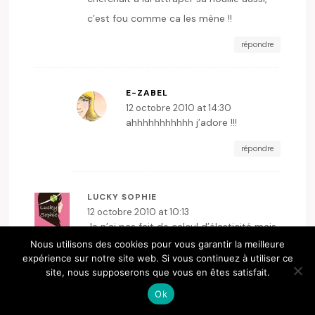
c’est fou comme ca les mène !!
répondre
E-ZABEL
12 octobre 2010 at 14:30
ahhhhhhhhhhh j’adore !!!
répondre
LUCKY SOPHIE
12 octobre 2010 at 10:13
Je n’ai pas fait de calcul d’élasticité mais
Nous utilisons des cookies pour vous garantir la meilleure
effectivement c’est assez
expérience sur notre site web. Si vous continuez à utiliser ce
impressionnant
site, nous supposerons que vous en êtes satisfait.
répondre
Ok