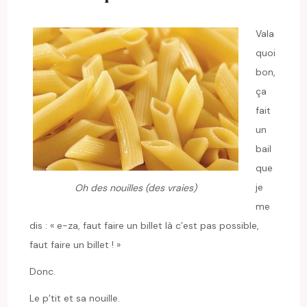
Vala
quoi
bon,
ça
fait
un
bail
que
je
Oh des nouilles (des vraies)
me
dis : « e-za, faut faire un billet là c’est pas possible,
faut faire un billet ! »
Donc.
Le p’tit et sa nouille.