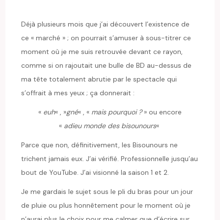
Déjà plusieurs mois que j’ai découvert l’existence de
ce « marché » ; on pourrait s’amuser à sous-titrer ce
moment où je me suis retrouvée devant ce rayon,
comme si on rajoutait une bulle de BD au-dessus de
ma tête totalement abrutie par le spectacle qui
s’offrait à mes yeux ; ça donnerait :
«
euh
« , »
gné
« , «
mais pourquoi ?
» ou encore
«
adieu monde des bisounours
«
Parce que non, définitivement, les Bisounours ne
trichent jamais eux. J’ai vérifié. Professionnelle jusqu’au
bout de YouTube. J’ai visionné la saison 1 et 2.
Je me gardais le sujet sous le pli du bras pour un jour
de pluie ou plus honnêtement pour le moment où je
n’aurai plus le choix pour me calmer que d’écrire sur