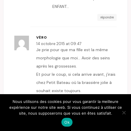
ENFANT…
répondre
VÉRO
14 octobre 2015 at 09:47
Je prie pour que ma fille est la même
morphologie que moi… Avoir des seins
après les grossesses.
Et pour le coup, si cela arrive avant, j’irais
chez Petit Bateau où la brassière jolie à
souhait existe toujours.
Nous utilisons des cookies pour vous garantir la meilleure
répondre
expérience sur notre site web. Si vous continuez à utiliser ce
site, nous supposerons que vous en êtes satisfait.
E-ZABEL
Ok
15 octobre 2015 at 09:57