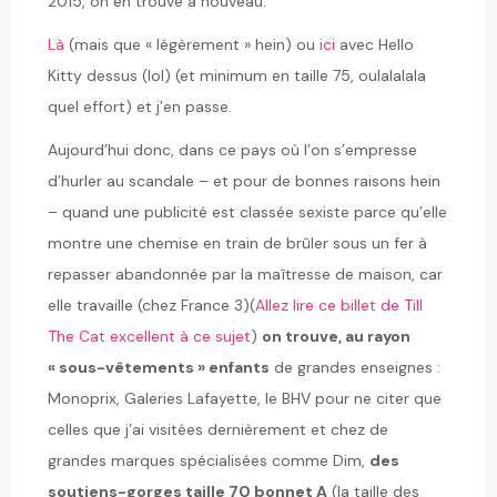
2015, on en trouve à nouveau.
Là
(mais que « légèrement » hein) ou
ici
avec Hello
Kitty dessus (lol) (et minimum en taille 75, oulalalala
quel effort) et j’en passe.
Aujourd’hui donc, dans ce pays où l’on s’empresse
d’hurler au scandale – et pour de bonnes raisons hein
– quand une publicité est classée sexiste parce qu’elle
montre une chemise en train de brûler sous un fer à
repasser abandonnée par la maîtresse de maison, car
elle travaille (chez France 3)(
Allez lire ce billet de Till
The Cat excellent à ce sujet
)
on trouve, au rayon
« sous-vêtements » enfants
de grandes enseignes :
Monoprix, Galeries Lafayette, le BHV pour ne citer que
celles que j’ai visitées dernièrement et chez de
grandes marques spécialisées comme Dim,
des
soutiens-gorges taille 70 bonnet A
(la taille des