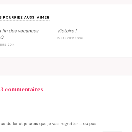
S POURRIEZ AUSSI AIMER
la fin des vacances
Victoire !
50
15 JANVIER 2009
MBRE 2014
23 commentaires
nce du 1er et je crois que je vais regretter … ou pas