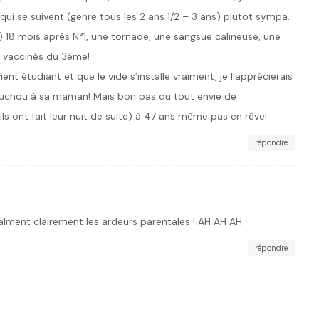
 qui se suivent (genre tous les 2 ans 1/2 – 3 ans) plutôt sympa.
e!) 18 mois après N°1, une tornade, une sangsue calineuse, une
 vaccinés du 3ème!
nt étudiant et que le vide s’installe vraiment, je l’apprécierais
chouchou à sa maman! Mais bon pas du tout envie de
 ont fait leur nuit de suite) à 47 ans même pas en rêve!
répondre
calment clairement les ardeurs parentales ! AH AH AH
répondre