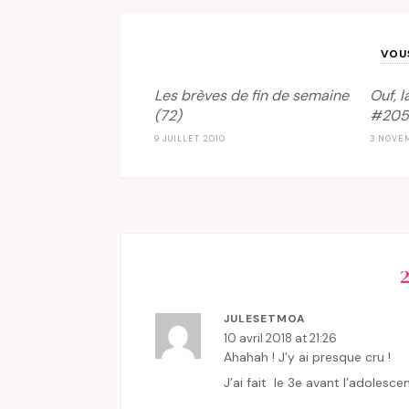
VOU
Les brèves de fin de semaine
Ouf, 
(72)
#20
9 JUILLET 2010
3 NOVE
JULESETMOA
10 avril 2018 at 21:26
Ahahah ! J’y ai presque cru !
J’ai fait le 3e avant l’adolesce