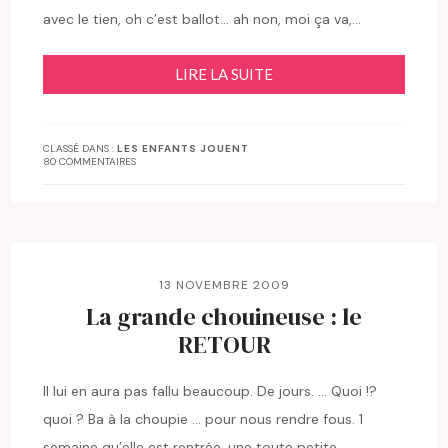
avec le tien, oh c’est ballot… ah non, moi ça va,…
LIRE LA SUITE
CLASSÉ DANS :
LES ENFANTS JOUENT
80 COMMENTAIRES
13 NOVEMBRE 2009
La grande chouineuse : le
RETOUR
Il lui en aura pas fallu beaucoup. De jours. … Quoi !?
quoi ? Ba à la choupie … pour nous rendre fous. 1
semaine qu’elle est rentrée, une toute petite